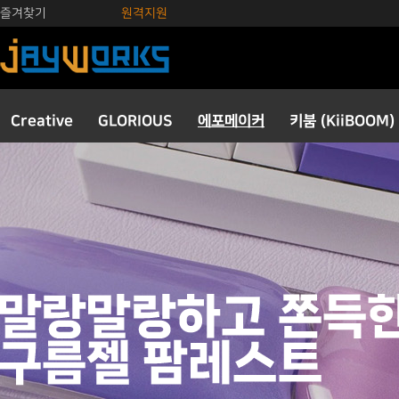
즐겨찾기
원격지원
Creative
GLORIOUS
에포메이커
키붐 (KiiBOOM)
키보드
키캡
스