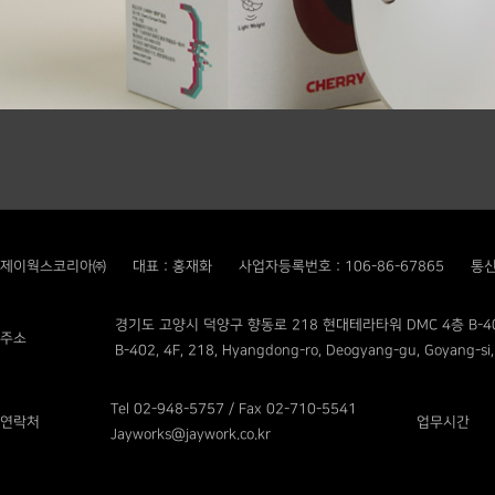
제이웍스코리아㈜
대표 : 홍재화
사업자등록번호 : 106-86-67865
통신
경기도 고양시 덕양구 향동로 218 현대테라타워 DMC 4층 B-4
주소
B-402, 4F, 218, Hyangdong-ro, Deogyang-gu, Goyang-si,
Tel 02-948-5757 / Fax 02-710-5541
연락처
업무시간
Jayworks@jaywork.co.kr