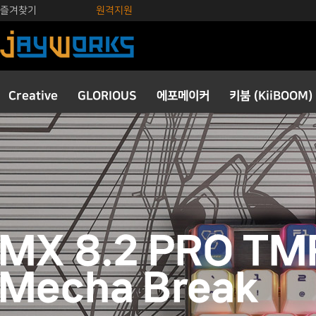
즐겨찾기
원격지원
Creative
GLORIOUS
에포메이커
키붐 (KiiBOOM)
키보드
마우스