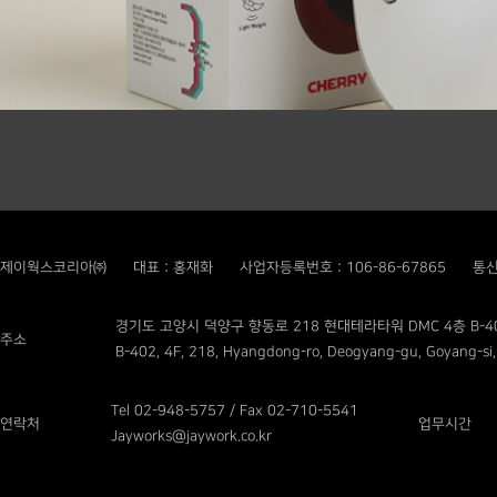
제이웍스코리아㈜
대표 : 홍재화
사업자등록번호 : 106-86-67865
통신
경기도 고양시 덕양구 향동로 218 현대테라타워 DMC 4층 B-4
주소
B-402, 4F, 218, Hyangdong-ro, Deogyang-gu, Goyang-si,
Tel 02-948-5757 / Fax 02-710-5541
연락처
업무시간
Jayworks@jaywork.co.kr