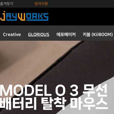
즐겨찾기
원격지원
Creative
GLORIOUS
에포메이커
키붐 (KiiBOOM)
키보드
마우스