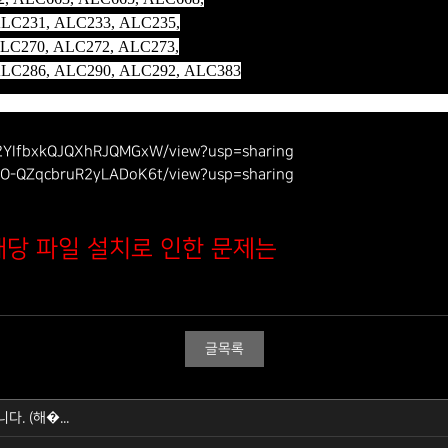
LC231, ALC233, ALC235,
LC270, ALC272, ALC273,
ALC286, ALC290, ALC292, ALC383
pe2YIfbxkQJQXhRJQMGxW/view?usp=sharing
p4O-QZqcbruR2yLADoK6t/view?usp=sharing​
 해당 파일 설치로 인한 문제는
글목록
. (해�...