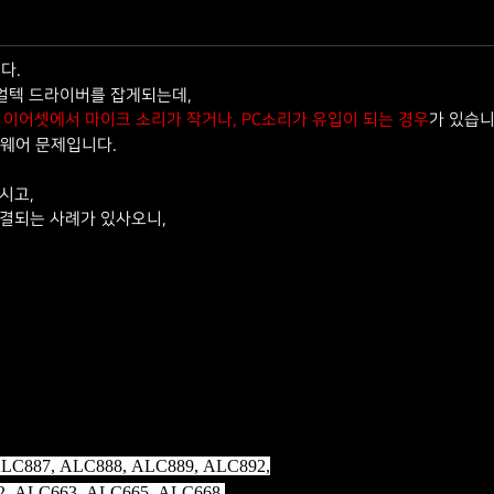
다.
얼텍 드라이버를 잡게되는데,
가 있습니
, 이어셋에서
마이크 소리가 작거나, PC소리가 유입이 되는 경우
트웨어 문제입니다.
시고,
해결되는 사례가 있사오니,
LC887, ALC888, ALC889, ALC892,
, ALC663, ALC665, ALC668,