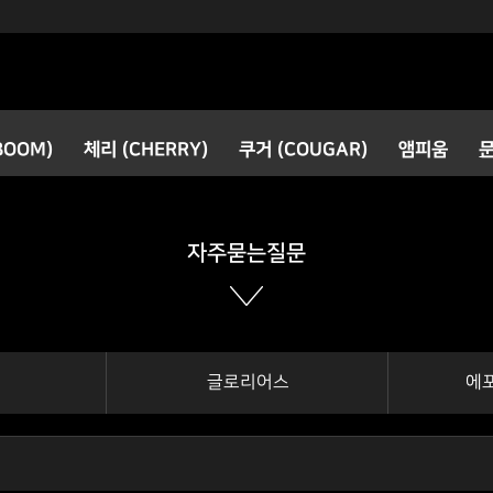
검색
BOOM)
체리 (CHERRY)
쿠거 (COUGAR)
앰피움
공지사항
새로운 소식
자주묻는질문
글로리어스
에