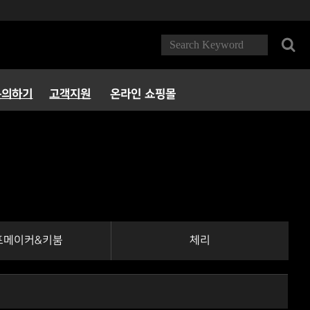
문의하기
고객지원
온라인 쇼핑몰
FAQ
다운로드
서비스정책
파트너 PC방
포메이커&키붐
체리